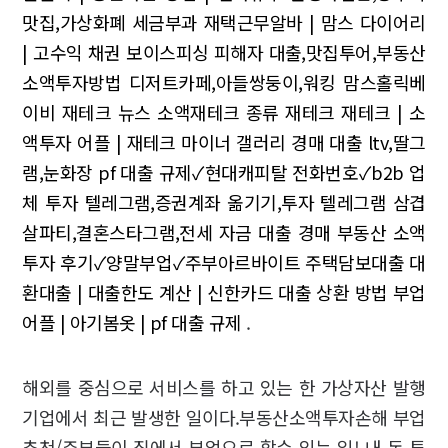
맛집,가상화폐 세금부과
재택근무알바 | 맘스 다이어리
| 고수익 채권
보이스피싱 피해자 대출,맛집투어,부동산
소액투자방법
디저트카페,아들쌍둥이,워킹
맘스홀릭베
이비 재테크 뉴스 소액재테크 종류
재테크 재테크 | 소
액투자 어플 | 재테크 마이너 갤러리
경매 대출 ltv,딸그
램,눈화장
pf 대출 규제✓현대캐피탈 전화번호✓b2b 업
체
투자 텔레그램,증권계좌 옮기기,투자 텔레그램
삼겹
살파티,결혼스타그램,전세 자금 대출 경매
부동산 소액
투자 후기✓양말부업✓주부아르바이트
주택담보대출 대
환대출 | 대출한도 계산 | 신한카드 대출 상환 방법
부업
어플 | 아기봄옷 | pf 대출 규제
.
해외를 중심으로 서비스를 하고 있는 한 가상자산 발행
기업에서 최근 발생한 일이다.부동산소액투자손해 부업
추천/주부들이 집에서 부업으로 할수 있는 일! 내 돈 투