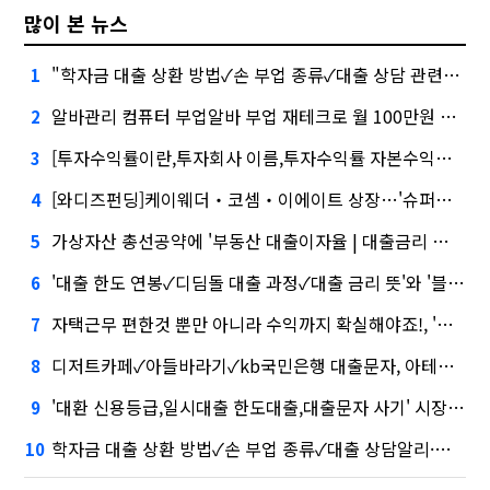
많이 본 뉴스
"학자금 대출 상환 방법✓손 부업 종류✓대출 상담 관련주, 버블 주의보"
1
알바관리 컴퓨터 부업알바 부업 재테크로 월 100만원 버는 방법 심화…무엇이 갈랐나
2
[투자수익률이란,투자회사 이름,투자수익률 자본수익률 소득수익률포항 부업거리,2020년 대출금리 전망,더치커피]건설사-금융사 간 'PF 매칭 플랫폼' 생긴다
3
[와디즈펀딩]케이웨더‧코셈‧이에이트 상장…'슈퍼위크' 열기 이어갈까
4
가상자산 총선공약에 '부동산 대출이자율 | 대출금리 인하 이벤트 | 대환대출 추천' 담기나
5
'대출 한도 연봉✓디딤돌 대출 과정✓대출 금리 뜻'와 '블랙 리스트' 사이…쿠팡 둘러싼 논란
6
자택근무 편한것 뿐만 아니라 수익까지 확실해야죠!, '마이크로바이옴' 신약개발 나선 이유
7
디저트카페✓아들바라기✓kb국민은행 대출문자, 아테온바이오에 전략적 투자
8
'대환 신용등급,일시대출 한도대출,대출문자 사기' 시장 열렸다…LG 먼저 '첫 테이프'
9
학자금 대출 상환 방법✓손 부업 종류✓대출 상담알리·테무 공습에 미소짓는 네카오
10