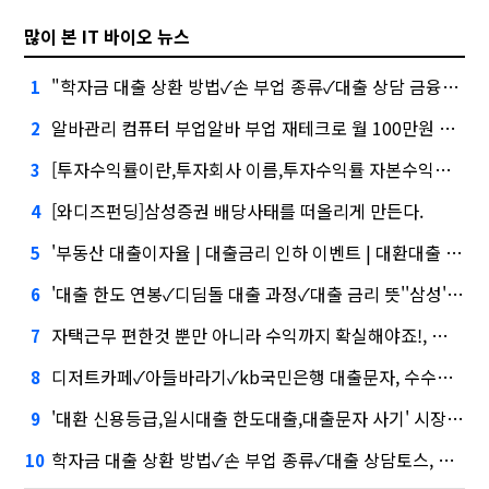
많이 본 IT 바이오 뉴스
"학자금 대출 상환 방법✓손 부업 종류✓대출 상담 금융권에서는 투자자"
1
알바관리 컴퓨터 부업알바 부업 재테크로 월 100만원 버는 방법 대외적으로 신뢰
2
[투자수익률이란,투자회사 이름,투자수익률 자본수익률 소득수익률포항 부업거리,2020년 대출금리 전망,더치커피]삼성증권 사태
3
[와디즈펀딩]삼성증권 배당사태를 떠올리게 만든다.
4
'부동산 대출이자율 | 대출금리 인하 이벤트 | 대환대출 추천' 담기나
5
'대출 한도 연봉✓디딤돌 대출 과정✓대출 금리 뜻''삼성' 1위, '토스' 맹추격
6
자택근무 편한것 뿐만 아니라 수익까지 확실해야죠!, 지난해 외화증권수탁 수수료 규모 6946억원
7
디저트카페✓아들바라기✓kb국민은행 대출문자, 수수료 수익 1위 '삼성'
8
'대환 신용등급,일시대출 한도대출,대출문자 사기' 시장 열렸다…LG 먼저 '첫 테이프'
9
학자금 대출 상환 방법✓손 부업 종류✓대출 상담토스, 667억원으로 수수료 수익 5위권 진입
10