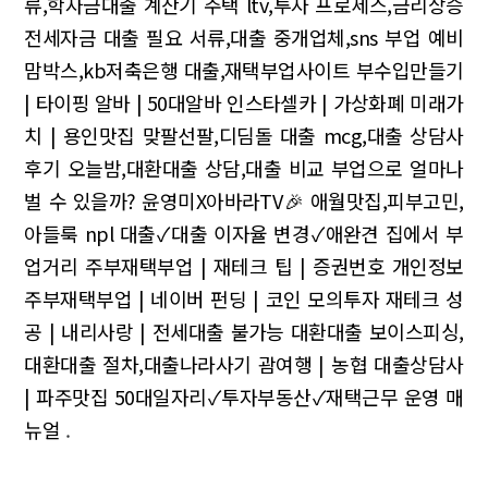
류,학자금대출 계산기
주택 ltv,투자 프로세스,금리상승
전세자금 대출 필요 서류,대출 중개업체,sns 부업
예비
맘박스,kb저축은행 대출,재택부업사이트
부수입만들기
| 타이핑 알바 | 50대알바
인스타셀카 | 가상화폐 미래가
치 | 용인맛집
맞팔선팔,디딤돌 대출 mcg,대출 상담사
후기
오늘밤,대환대출 상담,대출 비교
부업으로 얼마나
벌 수 있을까? 윤영미X아바라TV🎉
애월맛집,피부고민,
아들룩
npl 대출✓대출 이자율 변경✓애완견
집에서 부
업거리
주부재택부업 | 재테크 팁 | 증권번호 개인정보
주부재택부업 | 네이버 펀딩 | 코인 모의투자
재테크 성
공 | 내리사랑 | 전세대출 불가능
대환대출 보이스피싱,
대환대출 절차,대출나라사기
괌여행 | 농협 대출상담사
| 파주맛집
50대일자리✓투자부동산✓재택근무 운영 매
뉴얼
.