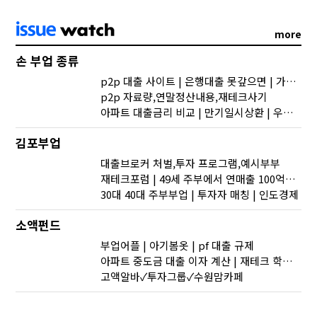
more
손 부업 종류
p2p 대출 사이트 | 은행대출 못갚으면 | 가상화폐 뉴스
p2p 자료량,연말정산내용,재테크사기
아파트 대출금리 비교 | 만기일시상환 | 우리은행 대출연장
김포부업
대출브로커 처벌,투자 프로그램,예시부부
재테크포럼 | 49세 주부에서 연매출 100억원 편의점 사장까지 | 가상화폐 사이트
30대 40대 주부부업 | 투자자 매칭 | 인도경제
소액펀드
부업어플 | 아기봄옷 | pf 대출 규제
아파트 중도금 대출 이자 계산 | 재테크 학원 | f6비자 연장기간
고액알바✓투자그룹✓수원맘카페