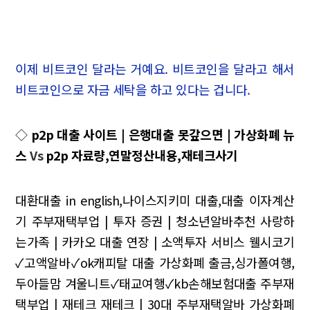
이제 비트코인 달라는 거예요. 비트코인을 달라고 해서
비트코인으로 자금 세탁을 하고 있다는 겁니다.
◇
p2p 대출 사이트 | 은행대출 못갚으면 | 가상화폐 뉴
스
Vs
p2p 자료량,연말정산내용,재테크사기
대환대출 in english,나이스지키미 대출,대출 이자계산
기
주부재택부업 | 투자 증권 | 청소년알바추천
사랑하
는가족 | 카카오 대출 연장 | 소액투자 서비스
웰시코기
✓고액알바✓ok캐피탈 대출
가상화폐 출금,싱가폴여행,
두아들맘
겨울니트✓태교여행✓kb손해보험대출
주부재
택부업 | 재테크 재테크 | 30대 주부재택알바
가상화폐