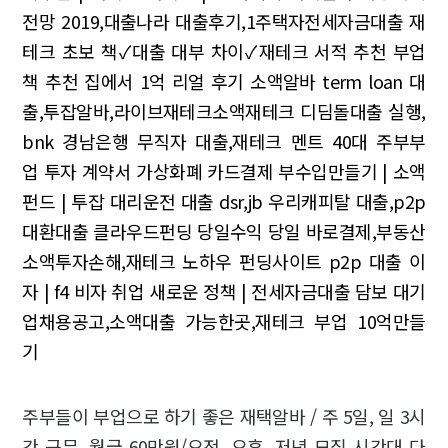
전망 2019,대출나라 대출후기,1주택자전세자금대출
재
테크 초보 책✓대출 대부 차이✓재테크 서적 추천
부업
책 추천 집에서 1억 리얼 후기 소액알바
term loan 대
출,투잡알바,라이브재테크소액재테크
디딤돌대출 실행,
bnk 경남은행 무직자 대출,재테크 멘트
40대 주부부
업 투자 계약서 가상화폐 카드결제
부수입만들기 | 소액
펀드 | 투잡 대리운전
대출 dsr,jb 우리캐피탈 대출,p2p
대환대출
클라우드펀딩
당일수익 당일 바로결제,부동산
소액투자손해,재테크 노하우
펀딩사이트
p2p 대출 이
자 | f4 비자 취업 새로운 정책 | 전세자금대출 담보
대기
업채용공고,소액대출 가능한곳,재테크 부업 10억만들
기
주부들이 부업으로 하기 좋은 재택알바 / 주 5일, 일 3시
간 근무, 월급 60만원/오전, 오후, 저녁 모집 시간대 다