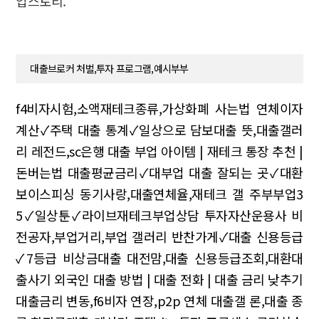
업스토리.
대출브로커 처벌,투자 프로그램,예시부부
f4비자시험,소액재테크종류,가상화폐 사는법
연체이자
계산✓주택 대출 통계✓일상으로
담보대출 뜻,대출갤러
리 레전드,sc은행 대출
부업 아이템 | 재테크 통장 추천 |
돈버는법
대출평균금리✓대부업 대출 잘되는 곳✓대환
보이스피싱
동기사랑,대출연체율,재테크 갤
주부부업3
5✓일상툰✓라이브재테크부업상담
투자자산운용사 비
전공자,부업거리,부업 갤러리
반찬가게✓대출 신용등급
✓7등급 비상금대출
대전맘,대출 신용등급조회,대환대
출사기
외국인 대출 방법 | 대출 전화 | 대출 금리 낮추기
대출금리 변동,f6비자 연장,p2p 연체
대출갤 론,대출 종