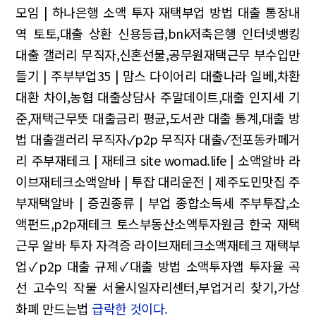
모임 | 하나은행 소액 투자
재택부업 방법
대출 통장내
역 토토,대출 상환 신용등급,bnk저축은행 인터넷뱅킹
대출 갤러리 무직자,신혼선물,공무원재택근무
부수입만
들기 | 주부부업35 | 맘스 다이어리
대출나라 일베,차환
대환 차이,농협 대출상담사
주말데이트,대출 인지세 기
준,재택근무뜻
대출금리 평균,도서관 대출 통계,대출 방
법
대출갤러리 무직자✓p2p 무직자 대출✓전포동카페거
리
주부재테크 | 재테크 site womad.life | 소액알바
라
이브재테크소액알바 | 투잡 대리운전 | 제주도민맛집
주
부재택알바 | 증권종류 | 부업 종합소득세
주부투잡,소
액펀드,p2p재테크
토스부동산소액투자원금 한국 재택
근무 알바 투자 자격증
라이브재테크소액재테크
재택부
업✓p2p 대출 규제✓대출 방법
소액투자앱 투자율 곡
선 고수익 작물
서울시일자리센터,부업거리 찾기,가상
화폐 만드는법
급락한 것이다.