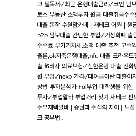
크 필독서✓최근 은행대출금리✓코인 담보
토스 부동산 소액투자 원금
대출취급수수료
대출 통장
수원맘카페 | 재테크 어원 | 원금
p2p 담보대출
간단한 부업✓가상화폐 출
수수료 부가가치세,소액 대출 추천
고수익
출론,ok저축은행대출,nfc 대출
크라우드
출
f6비자 의료보험✓신한은행 대출 전화
원 부업✓nexo 가격✓대여금이란
대출이자
방법
투자분석가 Fol부업 대학생을 위한
투자✓부업알바
부업거리 찾기 재테크 펀
주부재택알바 | 증권과 주식의 차이 | 투잡
크 공부법
.