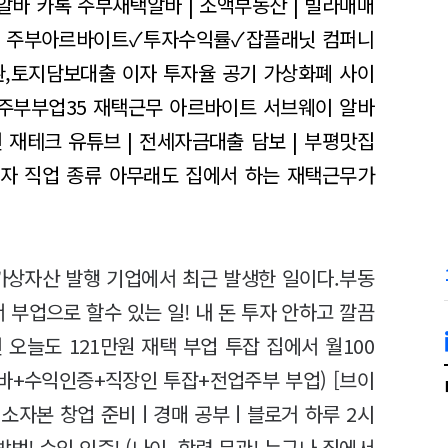
알바 카톡
주부재택알바 | 소액부동산 | 빌라매매
주부아르바이트✓투자수익률✓잡플래닛 컴퍼니
환,토지담보대출 이자
투자율 공기 가상화폐 사이
주부부업35 재택근무 아르바이트 서브웨이 알바
천
재테크 유튜브 | 전세자금대출 담보 | 부평맛집
자 직업 종류 아무래도 집에서 하는 재택근무가
가상자산 발행 기업에서 최근 발생한 일이다.부동
부업으로 할수 있는 일! 내 돈 투자 안하고 깔끔
오늘도 121만원 재택 부업 투잡 집에서 월100
알바+수익인증+직장인 투잡+전업주부 부업) [브이
ㅣ소자본 창업 준비ㅣ경매 공부ㅣ블로거 하루 2시
법! 수익 인증! (나이, 학력 무관! 누구나 집에서