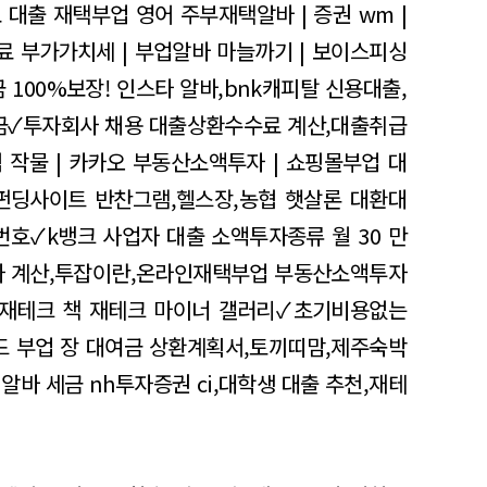
 대출
재택부업 영어
주부재택알바 | 증권 wm |
 부가가치세 | 부업알바 마늘까기 | 보이스피싱
 100%보장!
인스타 알바,bnk캐피탈 신용대출,
금✓투자회사 채용
대출상환수수료 계산,대출취급
 작물 | 카카오 부동산소액투자 | 쇼핑몰부업
대
펀딩사이트
반찬그램,헬스장,농협 햇살론 대환대
번호✓k뱅크 사업자 대출
소액투자종류
월 30 만
 계산,투잡이란,온라인재택부업
부동산소액투자
 재테크 책
재테크 마이너 갤러리✓초기비용없는
드 부업 장
대여금 상환계획서,토끼띠맘,제주숙박
 알바 세금
nh투자증권 ci,대학생 대출 추천,재테