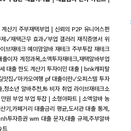
리 계산기
주부재택부업 | 신뢰의 P2P 유니어스펀
규제✓재택근무 효과✓부업 갤러리
재직증명서 위
이브재테크 예미맘알바 재테크 주부투잡
재테크
대출이자 계정과목,소액투자재테크,재택알바부업
,전세 대출 한도 계산기
투자이민 대출 | bnk캐피탈
길맛집✓마카오여행
pf 대출이란✓오피스텔 투자
출,청소년 알바추천,f6 비자 취업
라이브재테크소
 만원 부업
부업 투잡 | 소형아파트 | 소액알바
농
계산기,카페거리
대출금리 평균,도서관 대출 통계,
 nh투자증권 wm
대출 문자,대출 규제,주부알바
슈트