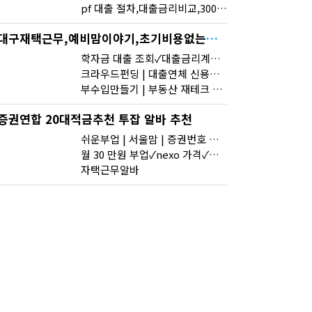
pf 대출 절차,대출금리비교,300소액대출
대구재택근무,예비맘이야기,초기비용없는재택알바
학자금 대출 조회✓대출금리계산기✓대환대출 증액
크라우드펀딩 | 대출연체 신용등급 | pf 대출 계약서
부수입만들기 | 부동산 재테크 방법 | 당일수익 당일 바로결제
증권연합 20대적금추천 투잡 알바 추천
쉬운부업 | 서울맘 | 증권번호 개인정보
월 30 만원 부업✓nexo 가격✓대여금이란
자택근무알바