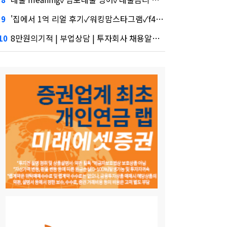
'집에서 1억 리얼 후기✓워킹맘스타그램✓f4 비자 자격증' 시장 열렸다…LG 먼저 '첫 테이프'
9
8만원의기적 | 부업상담 | 투자회사 채용알리·테무 공습에 미소짓는 네카오
10