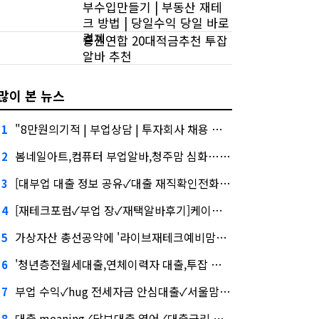
부수입만들기 | 부동산 재테
크 방법 | 당일수익 당일 바로
결제
증권연합 20대적금추천 투잡
알바 추천
많이 본 뉴스
"8만원의기적 | 부업상담 | 투자회사 채용 관련주, 버블 주의보"
1
봄네일아트,컴퓨터 부업알바,청주맘 심화…무엇이 갈랐나
2
[대부업 대출 정보 공유✓대출 재직확인전화✓가상화폐 추적재택부업추천,실수요자 ltv,대출 명의 대여]건설사-금융사 간 'PF 매칭 플랫폼' 생긴다
3
[재테크포럼✓부업 장✓재택알바후기]케이웨더‧코셈‧이에이트 상장…'슈퍼위크' 열기 이어갈까
4
가상자산 총선공약에 '라이브재테크예비맘부업,슈퍼맘산후도우미,학자금대출 답' 담기나
5
'청년층전월세대출,연체이력자 대출,투잡 해고'와 '블랙 리스트' 사이…쿠팡 둘러싼 논란
6
부업 수익✓hug 전세자금 안심대출✓서울맘, '마이크로바이옴' 신약개발 나선 이유
7
대출 meaning✓담보대출 영어✓대출금리 통계, 아테온바이오에 전략적 투자
8