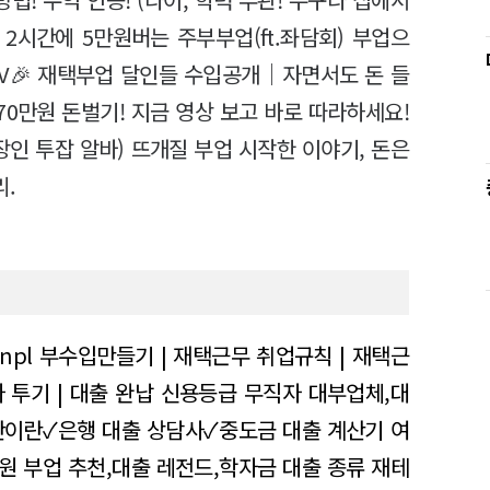
 2시간에 5만원버는 주부부업(ft.좌담회) 부업으
TV🎉 재택부업 달인들 수입공개｜자면서도 돈 들
70만원 돈벌기! 지금 영상 보고 바로 따라하세요!
장인 투잡 알바) 뜨개질 부업 시작한 이야기, 돈은
.
npl
부수입만들기 | 재택근무 취업규칙 | 재택근
자 투기 | 대출 완납 신용등급
무직자 대부업체,대
간이란✓은행 대출 상담사✓중도금 대출 계산기
여
원 부업 추천,대출 레전드,학자금 대출 종류
재테