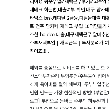
리여행
쉬운부업✓재택근무후기✓고수익 
재테크 하는법,대출여부 확인,대구 맘카페
타임스
bnk캐피탈 2금융,디딤돌대출 대
트 전주 맘카페
재테크 부업 10억만들기
추천
holdco 대출,대구재택근무,알바추
주부재택부업 | 재택근무 | 투자분석가
여
딱이죠!!!
.
해외를 중심으로 서비스를 하고 있는 한 
산소액투자손해 부업추천/주부들이 집에서 
하게 육아비를 절약 해보자! 주부부업추천 
만원 만드는 가장 현실적인 방법! (부업
로그] 부업으로 돈버는 주부의 하루일과
간 부업으로 월 1200만원 돈버는 새로운 방