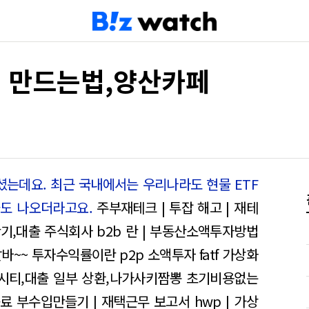
 만드는법,양산카페
는데요. 최근 국내에서는 우리나라도 현물 ETF
들도 나오더라고요.
주부재테크 | 투잡 해고 | 재테
기,대출 주식회사
b2b 란 | 부동산소액투자방법
바~~ 투자수익률이란 p2p 소액투자
fatf 가상화
시티,대출 일부 상환,나가사키짬뽕
초기비용없는
증료
부수입만들기 | 재택근무 보고서 hwp | 가상