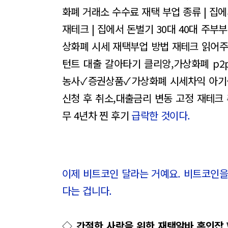
화폐 거래소 수수료
재택 부업 종류 | 집
재테크 | 집에서 돈벌기
30대 40대 주부
상화폐 시세 재택부업 방법
재테크 읽어주
턴트
대출 갈아타기 클리앙,가상화폐 p2
농사✓증권상품✓가상화폐 시세차익
아기
신청 후 취소,대출금리 변동 고정
재테크 
무 4년차 찐 후기
급락한 것이다.
이제 비트코인 달라는 거예요. 비트코인을
다는 겁니다.
◇
간절한 사람을 위한 재택알바,홈인잡