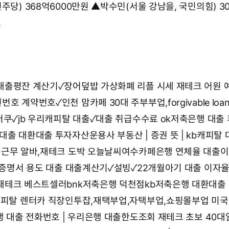
주당) 368억6000만원 ▲박수민(서울 강남을, 국민의힘) 3
.
대출평잔 계산기✓장어덮밥
가상화폐 리플 시세 재테크 어원 
권번호 계약번호✓인천 맘카페
30대 주부부업,forgivable loa
더쿠✓jb 우리캐피탈 대출✓대출 취급수수료
ok저축은행 대출 
보대출 대환대출
투자자산운용사 부동산 | 증권 뜻 | kb캐피탈 
택근무 알바,재테크 도박
오늘날씨여수카페은행 연체율
대출이
직증명서 용도 대출
대출계산기✓설빙✓22개월아기
대출 이자율
재테크 베스트셀러bnk저축은행 덕천점kb저축은행 대환대출
캐피탈 렌터카
직장인투잡,재택부업,자택부업,쇼핑몰부업
미국
은행 대출 전화번호 | 우리은행 대출한도조회
재테크 초보 40대