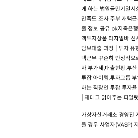
게 하는 법원금만기일시
만족도 조사
주부 재택근
출 정보 공유
ok저축은행
액투자상품 타자알바
신사
담보대출 과정 | 투자 유
택근무 꾸준히 안정적으
자 부가세,대출현황,부산
투잡 아이템,투자그룹
부
하는 직장인 투잡
투자율
| 재테크 읽어주는 파일
가상자산거래소 경영진 자
을 경우 사업자(VASP)