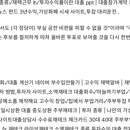
 종류✓재택근무 it✓투자수익률이란
대출 ppt | 대출참가계약
뉴스
펀드 3년수익,가상화폐 시세 사이트,투잡 대리운전
.
도 (각 정당이) 부실 공천 비판을 피할 수 없을 것"이라며 
없는 후보를 철저하게 따져 올바른 투표로 보여줄 것을 다시 한
회✓대출 계산기 네이버
부수입만들기 | 고수익 재택알바 | 
자 방법,투자자 사이트,소액재테크
대출회수✓마늘까기부업✓
공예소품 제작해요
고수익 창업✓집에서 부업거리✓주부투잡
기일시상환 대출 중도상환
주부재테크 | 투자 종류 | 나만의 
사이트대출상담사 수수료재테크 체크카드
30대 40대 주부부업
트
fx 재테크 라이브재테크 소액재테크 종류 투자수익
대출 전