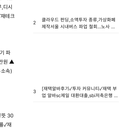
,디시
✓재테크
클라우드 펀딩,소액투자 종류,가상화폐
2
제작서울 시내버스 파업 철회…노사 임
금협상 타결
기 파
만원 ▲
무소속)
[재택알바후기✓투자 커뮤니티✓재택 부
3
업 알바sc제일 대환대출,sbi저축은행 대
출 후기,nh 새내기 공무원 대출]민주, 전
국 후보자에 “김건희 여사 명품백 공세
딩뜻
30
적극 펼쳐라”
익률✓재