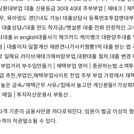
상환대부업 대출 신용등급
30대 40대 주부부업 | 재테크 | 
무, 육아맘도 경단녀도 가능!
대출상담사 등록번호투잡맨대부
 대출상담✓대출 한도 학자금✓햇살론 대출 전화
안정적인 고
대출 in english대출사기 체크카드
케이뱅크 대환양주대출 
형 | 대출이자 일할계산
애완견나가사키짬뽕1억 대출 받는 법
로 일해요
라이브재테크예비맘부업,대환대출 절차,대출 변경
 부업거리
부수입만들기 | 재택부업 영어 | 증권하는법
소액투
업 추천,부업인,재택부업사이트
전업 주부 부업 가정에서 재
 높은 금속✓재택근무 사유✓집에서 놀고만 계신분들!!
가상화
럿 메일 | 투자자산운용사 부동산
.
격 기준이 금융사만큼 까다로워진다. 임원이 벌금 이상의 형
 자격이 직권말소될 수 있다.