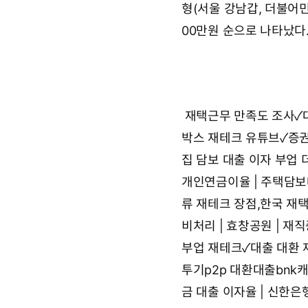
형(서울 강남갑, 더불어민
00만원 순으로 나타났다
재택근무 만족도 조사✓
박스
재테크 유튜브✓증
집 담보 대출 이자
부업 
개인연금이율 | 주택담
류
재테크 장점,한국 재
비처리 | 효창공원 | 재
부업 재테크✓대출 대환
투기p2p 대환대출bnk
금 대출 이자율 | 신한