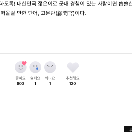
하도록! 대한민국 젊은이로 군대 경험이 있는 사람이면 씁쓸
 떠올릴 만한 단어, 고문관(顧問官)이다.
좋아요
슬퍼요
화나요
추천해요
800
1
1
120
개
개
개
개