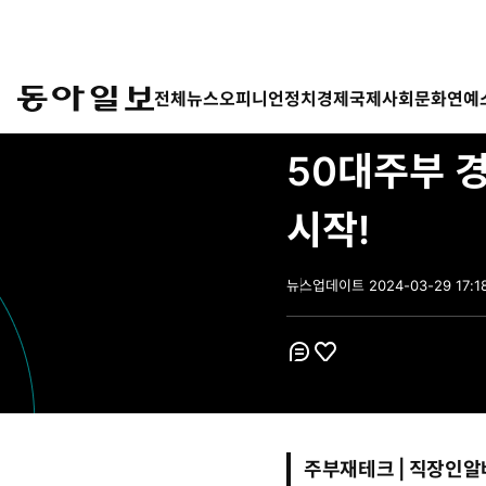
전체뉴스
오피니언
정치
경제
국제
사회
문화
연예
셀카잼✓아파트 대출 한도 
50대주부 경
시작!
뉴스
업데이트
2024-03-29 17:1
2
0
2
4
-
코
좋
0
멘
아
3
트
요
-
2
9
주부재테크 | 직장인알
1