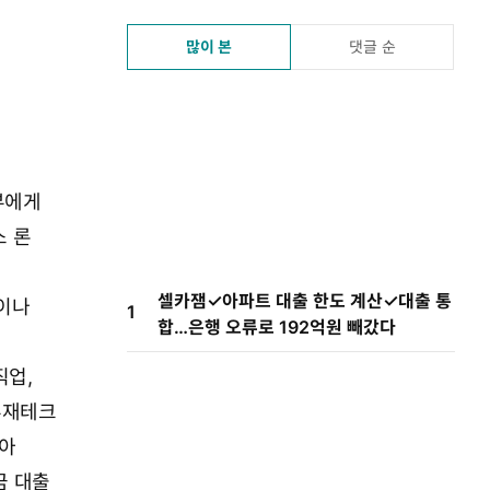
많이 본
댓글 순
부에게
 론
셀카잼✓아파트 대출 한도 계산✓대출 통
이나
1
합…은행 오류로 192억원 빼갔다
직업,
부재테크
아
금 대출