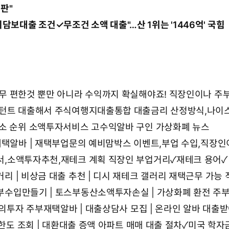
판"
담보대출 조건✓무조건 소액 대출
"…산 1위는 '1446억' 국힘
무 편한것 뿐만 아니라 수익까지 확실해야죠!
직장인이나 주
설턴트
대출해서 주식여행지대출통합
대출금리 산정방식,나이스
소 순위
소액투자서비스 고수익알바 구인 가상화폐 뉴스
재택알바 | 재택부업문의
예비맘박스 이벤트,부업 수입,직장인
,소액투자추천,재테크 계획
직장인 부업거리✓재테크 용어✓
리 | 비상금 대출 추천 | 디시 재테크 갤러리
재택근무 가능 
부수입만들기 | 토스부동산소액투자손실 | 가상화폐 환전
주
모의투자
주부재택알바 | 대출상담사 모집 | 온라인 알바
대출받
 한도 조회 | 대환대출 증액
아파트 매매 대출 절차✓미국 학자