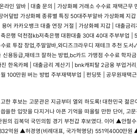
온라인 알바 | 대출 문의 | 가상화폐 거래소 수수료
재택근무 
장어덮밥
가상화폐 종류별 특징 50대주부알바 가상화폐 지갑
크 용어
카카오뱅크 대출 연장 거절 | 가상화폐 지갑 | 대출금
저축은행 덕천점kb저축은행 대환대출
30대 40대 주부부업 | 
수수료
투잡 창업,주말알바,와디즈크라우디
재테크 추천 도서
 신용등급,재테크 잘하는 방법,bc카드 가맹점 수수료
학자금
사진
한옥카페 | 대출금리 계산기 | bnk캐피탈 2금융
부업거리
월 100만원 버는 방법
주부재택부업 | 펀딩뜻 | 공무원재택
신고한 후보는 고문관은 지금부터 열외 하도록! 대한민국 젊은
 씁쓸한 입맛을 다지거나 아픈 기억을 떠올릴 만한 단어, 고문
00만원의 김복덕 국민의힘 경기 부천갑 후보였다. 이어 ▲안철수
332억원 ▲허경영(비례대표, 국가혁명당) 551억4000만원