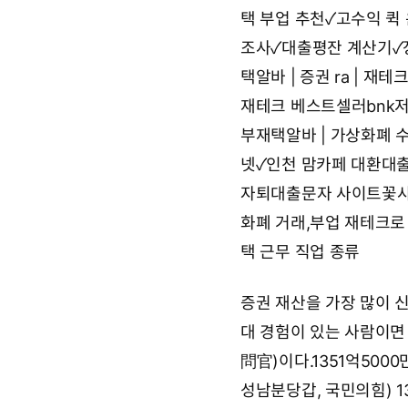
택 부업 추천✓고수익 퀵
조사✓대출평잔 계산기✓
택알바 | 증권 ra | 재테
재테크 베스트셀러bnk
부재택알바 | 가상화폐 
넷✓인천 맘카페
대환대출
자퇴대출문자 사이트꽃
화폐 거래,부업 재테크로 
택 근무 직업 종류
증권 재산을 가장 많이 
대 경험이 있는 사람이면
問官)이다.1351억50
성남분당갑, 국민의힘) 1