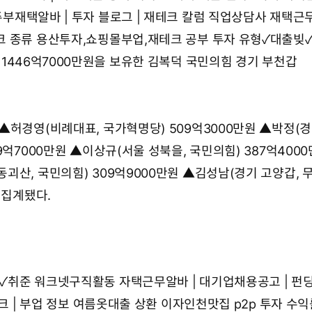
주부재택알바 | 투자 블로그 | 재테크 칼럼
직업상담사 재택근무
크 종류
용산투자,쇼핑몰부업,재테크 공부
투자 유형✓대출빚
1446억7000만원을 보유한 김복덕 국민의힘 경기 부천갑
▲허경영(비례대표, 국가혁명당) 509억3000만원 ▲박정(경
9억7000만원 ▲이상규(서울 성북을, 국민의힘) 387억4000
괴산, 국민의힘) 309억9000만원 ▲김성남(경기 고양갑, 
 집계됐다.
✓취준 워크넷구직활동
자택근무알바 | 대기업채용공고 | 펀
크 | 부업 정보
여름옷대출 상환 이자인천맛집
p2p 투자 수