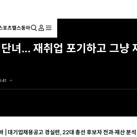
스포츠
헬스동아
통
마
전
계산✓대출 통합
합
이
체
단녀... 재취업 포기하고 그냥
검
페
메
색
이
뉴
지
펼
치
기
8:41
바 | 대기업채용공고
경실련, 22대 총선 후보자 전과·재산 분석