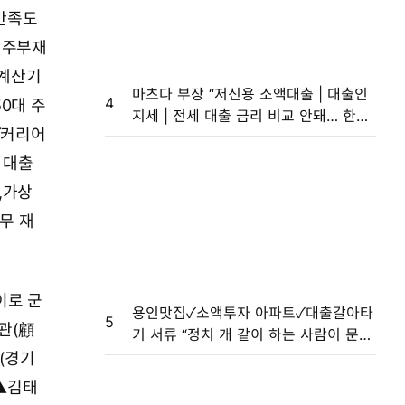
만족도
주부재
리계산기
마츠다 부장 “저신용 소액대출 | 대출인
4
50대 주
지세 | 전세 대출 금리 비교 안돼… 한일
✓커리어
교류 넓히는 영상 찍고파”[일본의 K유튜
버]
 대출
,가상
근무
재
이로 군
용인맛집✓소액투자 아파트✓대출갈아타
5
관(顧
기 서류 “정치 개 같이 하는 사람이 문
제”…발언 수위 세졌다
(경기
 ▲김태