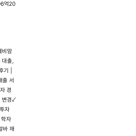
06억20
예비맘
n 대출,
후기 |
대출 서
자 경
 변경✓
투자
 학자
알바 재