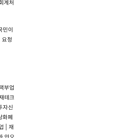
 회계처
"국민이
번 요청
재택부업
재테크
투자신
가상화폐
 | 재
화 안오