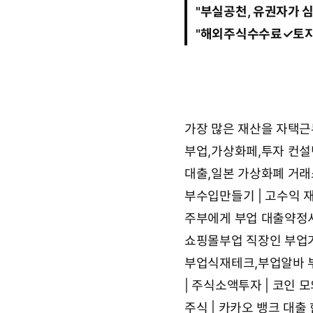
7
"부실공천, 유권자가 심
:
1
"
해외주식수수료✓토지
8
:
4
1
가장 많은 재산을
자택근
부업,가상화페,투자 컨
대출,일본 가상화폐 거래
부수입만들기 | 고수익 
주부에게 부업
대출약정서
쇼핑몰부업
직장인 부업거
부업식재테크,부업알바
| 주식소액투자 | 코인 
주식 | 카카오 뱅크 대출