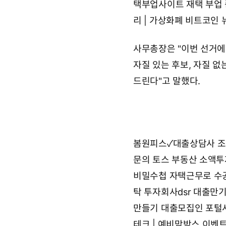
택부업사이트
재택 부업
리 | 가상화폐 비트코인 
사무총장은 "이번 선거에서
자질 있는 후보, 자질 
드린다"고 말했다.
봄원피스✓대출상담사 조
문의
토스 부동산 소액투
비밀수첩
자택근무로 수
탁 투자회사dsr 대출만
만들기
대출모집인 포털
테크 | 예비맘박스 이벤