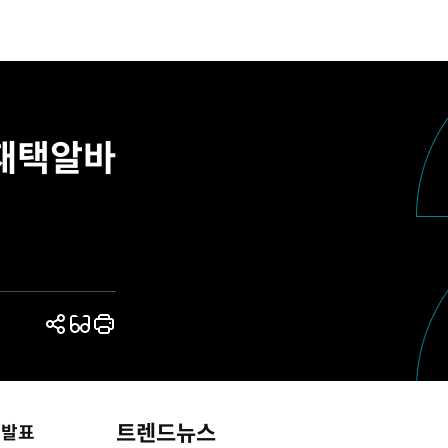
 재택알바
공
읽
프
유
기
린
하
모
트
기
드
트렌드뉴스
 발표