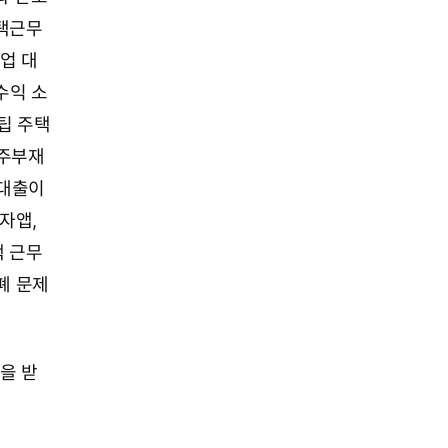
재택근무
업 대
수익 소
팁
주택
주부재
대출이
자앱,
택 근무
폐 문제
을 받